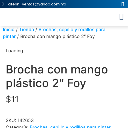
ciferin_ventas@yahoo.com.mx
Inicio
/
Tienda
/
Brochas, cepillo y rodillos para
pintar
/ Brocha con mango plástico 2″ Foy
Loading...
Brocha con mango
plástico 2″ Foy
$
11
SKU:
142653
Categoría:
Brochas, cepillo y rodillos para pintar