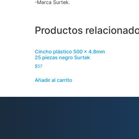
-Marca Surtek.
Productos relacionad
Cincho plástico 500 x 4.8mm
25 piezas negro Surtek
$
57
Añadir al carrito