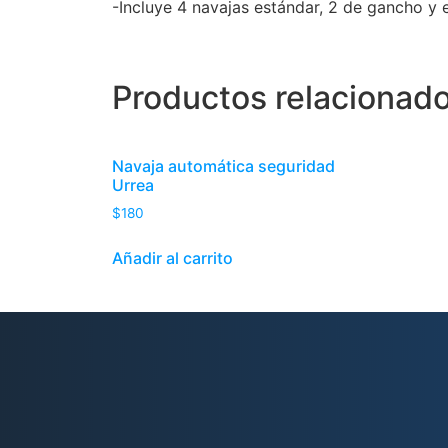
-Incluye 4 navajas estándar, 2 de gancho y 
Productos relacionad
Navaja automática seguridad
Urrea
$
180
Añadir al carrito