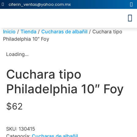
ciferin_ventas@yahoo.com.mx
Inicio
/
Tienda
/
Cucharas de albañil
/ Cuchara tipo
Philadelphia 10″ Foy
Loading...
Cuchara tipo
Philadelphia 10″ Foy
$
62
SKU:
130415
Categoría:
Cucharas de albañil