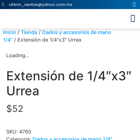
ciferin_ventas@yahoo.com.mx
Inicio
/
Tienda
/
Dados y accesorios de mano
1/4"
/ Extensión de 1/4″x3″ Urrea
Loading...
Extensión de 1/4″x3″
Urrea
$
52
SKU:
4760
Categoría:
Dados y accesorios de mano 1/4"