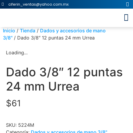
ciferin_ventas@yahoo.com.mx
Inicio
/
Tienda
/
Dados y accesorios de mano
3/8"
/ Dado 3/8″ 12 puntas 24 mm Urrea
Loading...
Dado 3/8″ 12 puntas
24 mm Urrea
$
61
SKU:
5224M
Categoría:
Dados y accesorios de mano 3/8"