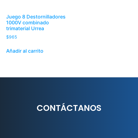
Juego 8 Destornilladores
1000V combinado
trimaterial Urrea
$
965
Añadir al carrito
CONTÁCTANOS