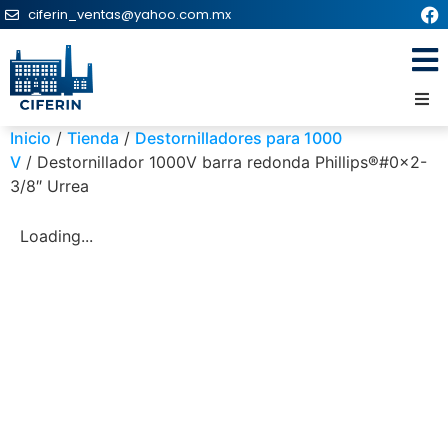
ciferin_ventas@yahoo.com.mx
Inicio
/
Tienda
/
Destornilladores para 1000
V
/ Destornillador 1000V barra redonda Phillips®#0x2-
3/8″ Urrea
Loading...