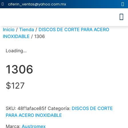
ciferin_ventas@yahoo.com.mx
Inicio
/
Tienda
/
DISCOS DE CORTE PARA ACERO
INOXIDABLE
/ 1306
Loading...
1306
$
127
SKU:
48f1aface85f
Categoría:
DISCOS DE CORTE
PARA ACERO INOXIDABLE
Marca:
Austromex