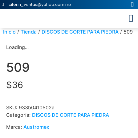
ciferin_ventas@yahoo.com.mx
Inicio
/
Tienda
/
DISCOS DE CORTE PARA PIEDRA
/ 509
Loading...
509
$
36
SKU:
933b0410502a
Categoría:
DISCOS DE CORTE PARA PIEDRA
Marca:
Austromex