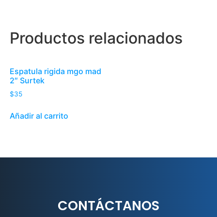
Productos relacionados
Espatula rigida mgo mad
2″ Surtek
$
35
Añadir al carrito
CONTÁCTANOS