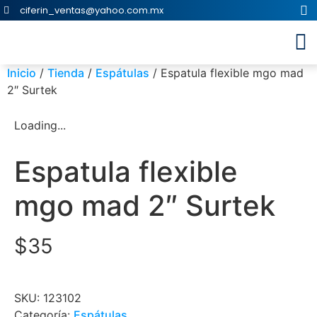
ciferin_ventas@yahoo.com.mx
Inicio
/
Tienda
/
Espátulas
/ Espatula flexible mgo mad
2″ Surtek
Loading...
Espatula flexible
mgo mad 2″ Surtek
$
35
SKU:
123102
Categoría:
Espátulas