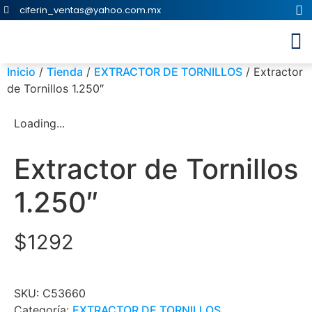
ciferin_ventas@yahoo.com.mx
Inicio
/
Tienda
/
EXTRACTOR DE TORNILLOS
/ Extractor
de Tornillos 1.250″
Loading...
Extractor de Tornillos
1.250″
$
1292
SKU:
C53660
Categoría:
EXTRACTOR DE TORNILLOS