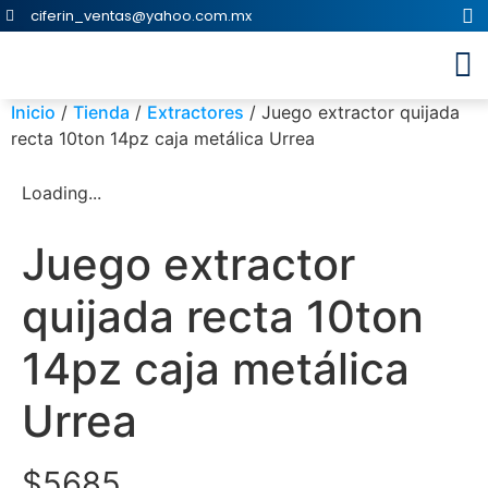
ciferin_ventas@yahoo.com.mx
Inicio
/
Tienda
/
Extractores
/ Juego extractor quijada
recta 10ton 14pz caja metálica Urrea
Loading...
Juego extractor
quijada recta 10ton
14pz caja metálica
Urrea
$
5685