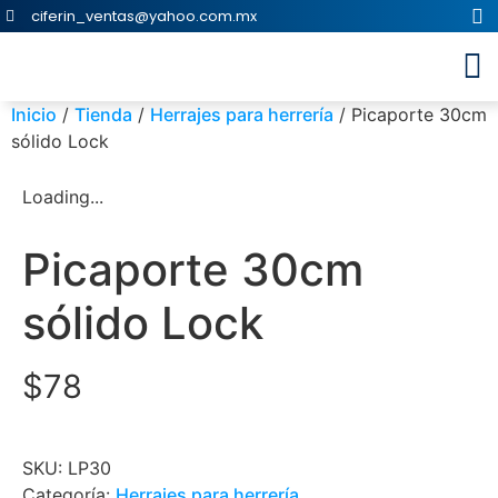
ciferin_ventas@yahoo.com.mx
Inicio
/
Tienda
/
Herrajes para herrería
/ Picaporte 30cm
sólido Lock
Loading...
Picaporte 30cm
sólido Lock
$
78
SKU:
LP30
Categoría:
Herrajes para herrería