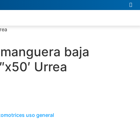
rea
 manguera baja
2″x50′ Urrea
tomotrices uso general