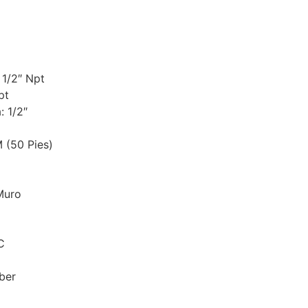
1/2″ Npt
pt
: 1/2″
 (50 Pies)
Muro
C
ber