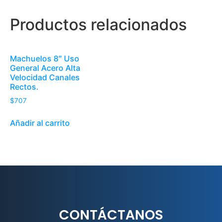
Productos relacionados
Machuelos 8″ Uso
General Acero Alta
Velocidad Canales
Rectos.
$
707
Añadir al carrito
CONTÁCTANOS