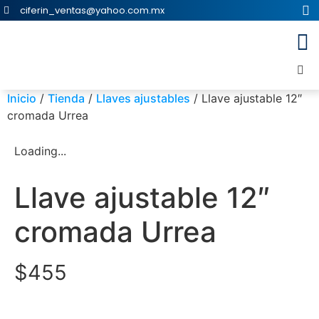
ciferin_ventas@yahoo.com.mx
Inicio
/
Tienda
/
Llaves ajustables
/ Llave ajustable 12″
cromada Urrea
Loading...
Llave ajustable 12″
cromada Urrea
$
455