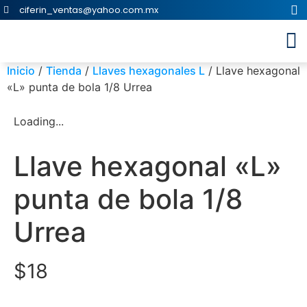
ciferin_ventas@yahoo.com.mx
Inicio
/
Tienda
/
Llaves hexagonales L
/ Llave hexagonal
«L» punta de bola 1/8 Urrea
Loading...
Llave hexagonal «L»
punta de bola 1/8
Urrea
$
18