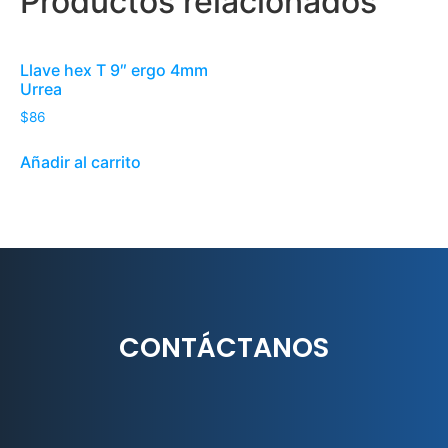
Productos relacionados
Llave hex T 9″ ergo 4mm
Urrea
$
86
Añadir al carrito
CONTÁCTANOS