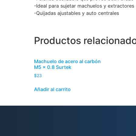
-Ideal para sujetar machuelos y extractores 
-Quijadas ajustables y auto centrales
Productos relacionad
Machuelo de acero al carbón
M5 x 0.8 Surtek
$
23
Añadir al carrito