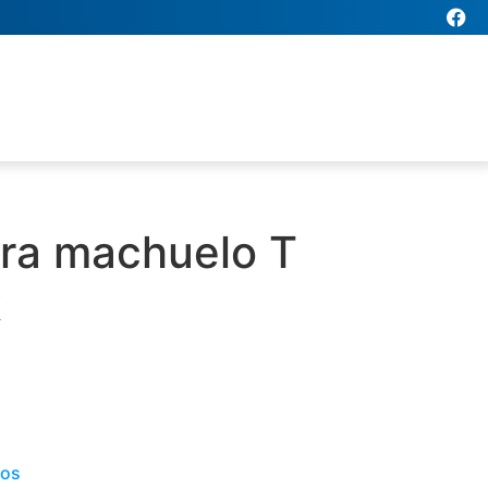
ra machuelo T
k
dos