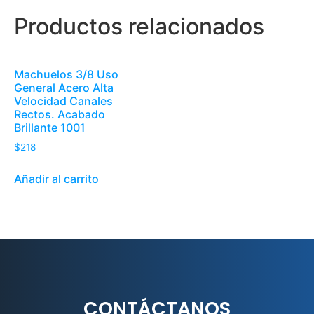
Productos relacionados
Machuelos 3/8 Uso
General Acero Alta
Velocidad Canales
Rectos. Acabado
Brillante 1001
$
218
Añadir al carrito
CONTÁCTANOS