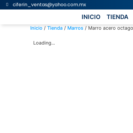
ciferin_ventas@yahoo.com.mx
INICIO
TIENDA
Inicio
/
Tienda
/
Marros
/ Marro acero octagon
Loading...