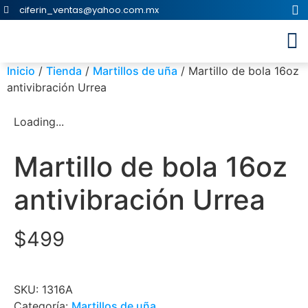
ciferin_ventas@yahoo.com.mx
Inicio
/
Tienda
/
Martillos de uña
/ Martillo de bola 16oz
antivibración Urrea
Loading...
Martillo de bola 16oz
antivibración Urrea
$
499
SKU:
1316A
Categoría:
Martillos de uña