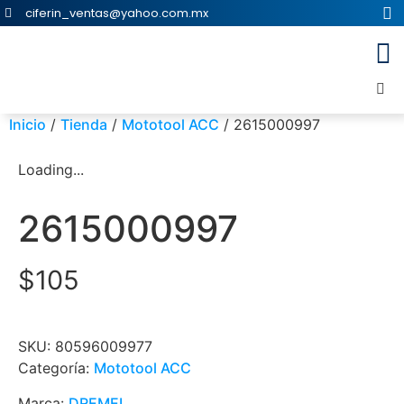
ciferin_ventas@yahoo.com.mx
Inicio
/
Tienda
/
Mototool ACC
/ 2615000997
Loading...
2615000997
$
105
SKU:
80596009977
Categoría:
Mototool ACC
Marca:
DREMEL