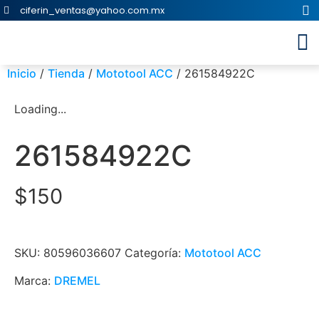
ciferin_ventas@yahoo.com.mx
Inicio
/
Tienda
/
Mototool ACC
/ 261584922C
Loading...
261584922C
$
150
SKU:
80596036607
Categoría:
Mototool ACC
Marca:
DREMEL