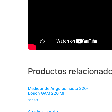
Productos relacionad
Medidor de Ángulos hasta 220º
Bosch GAM 220 MF
$
5143
Añadir al carrito