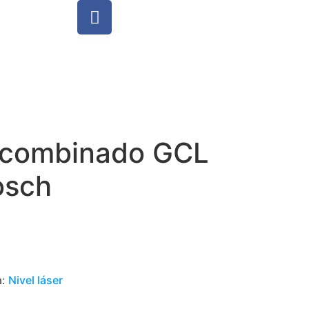
r combinado GCL
osch
a:
Nivel láser