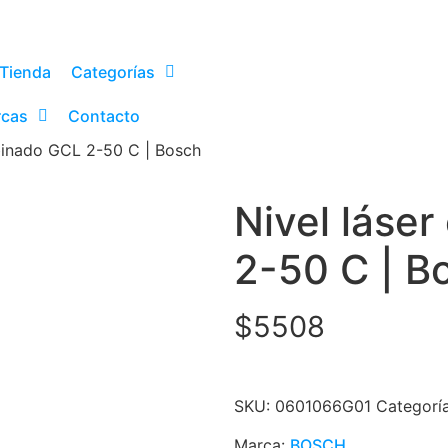
Tienda
Categorías
cas
Contacto
binado GCL 2-50 C | Bosch
Nivel láse
2-50 C | B
$
5508
SKU:
0601066G01
Categorí
Marca:
BOSCH