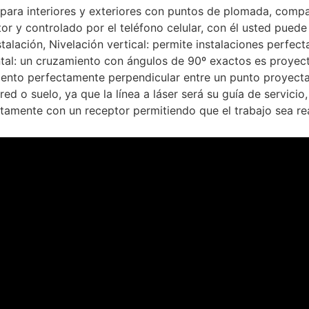
 para interiores y exteriores con puntos de plomada, compat
 y controlado por el teléfono celular, con él usted puede re
nstalación, Nivelación vertical: permite instalaciones perf
ntal: un cruzamiento con ángulos de 90º exactos es proyec
ento perfectamente perpendicular entre un punto proyectado
d o suelo, ya que la línea a láser será su guía de servicio
ntamente con un receptor permitiendo que el trabajo sea re