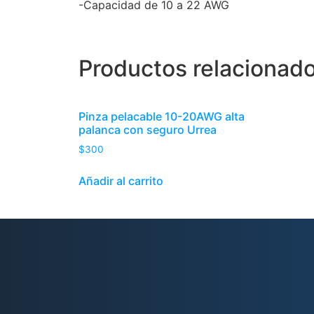
-Capacidad de 10 a 22 AWG
Productos relacionad
Pinza pelacable 10-20AWG alta
palanca con seguro Urrea
$
300
Añadir al carrito