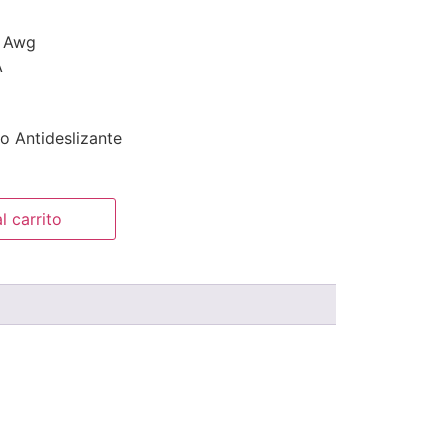
2 Awg
A
 Antideslizante
l carrito