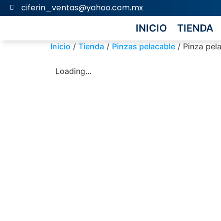
ciferin_ventas@yahoo.com.mx
INICIO
TIENDA
Inicio
/
Tienda
/
Pinzas pelacable
/ Pinza pel
Loading...