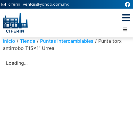
ciferin_ventas@yahoo.com.mx
Inicio
/
Tienda
/
Puntas intercambiables
/ Punta torx
antirrobo T15x1″ Urrea
Loading...