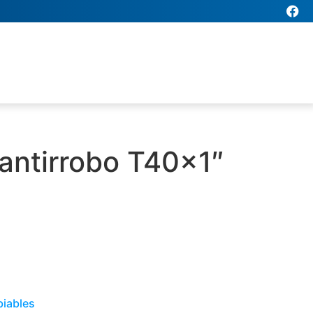
 antirrobo T40x1″
biables