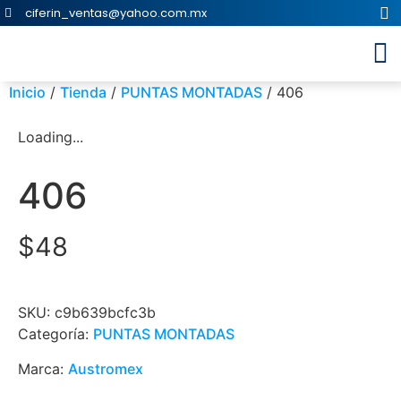
ciferin_ventas@yahoo.com.mx
Inicio
/
Tienda
/
PUNTAS MONTADAS
/ 406
Loading...
406
$
48
SKU:
c9b639bcfc3b
Categoría:
PUNTAS MONTADAS
Marca:
Austromex