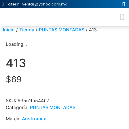
ciferin_ventas@yahoo.com.mx
Inicio
/
Tienda
/
PUNTAS MONTADAS
/ 413
Loading...
413
$
69
SKU:
635c1fa544b7
Categoría:
PUNTAS MONTADAS
Marca:
Austromex