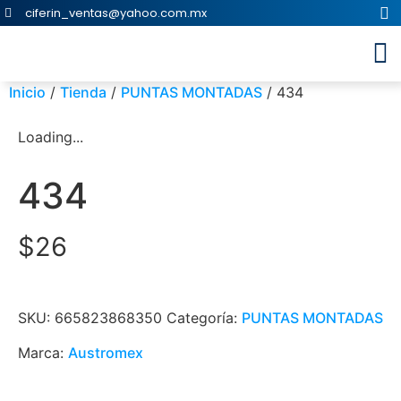
ciferin_ventas@yahoo.com.mx
Inicio
/
Tienda
/
PUNTAS MONTADAS
/ 434
Loading...
434
$
26
SKU:
665823868350
Categoría:
PUNTAS MONTADAS
Marca:
Austromex