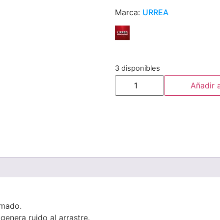
Marca:
URREA
3 disponibles
Añadir a
omado.
genera ruido al arrastre.