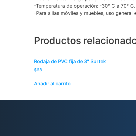
-Temperatura de operación: -30° C a 70° C.
-Para sillas móviles y muebles, uso general 
Productos relacionad
Rodaja de PVC fija de 3″ Surtek
$
68
Añadir al carrito