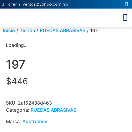
ciferin_ventas@yahoo.com.mx
Inicio
/
Tienda
/
RUEDAS ABRASIVAS
/ 197
Loading...
197
$
446
SKU:
2a152438d463
Categoría:
RUEDAS ABRASIVAS
Marca:
Austromex