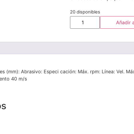
20 disponibles
Añadir a
s (mm): Abrasivo: Especi cación: Máx. rpm: Línea: Vel. Máxi
ento 40 m/s
os