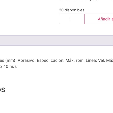
20 disponibles
Añadir a
s (mm): Abrasivo: Especi cación: Máx. rpm: Línea: Vel. Máxi
to 40 m/s
os