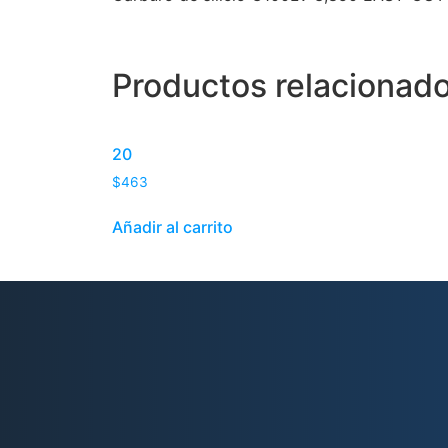
Productos relacionad
20
$
463
Añadir al carrito