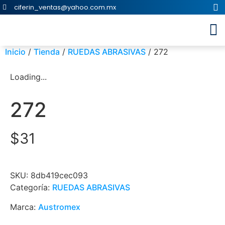
ciferin_ventas@yahoo.com.mx
Inicio
/
Tienda
/
RUEDAS ABRASIVAS
/ 272
Loading...
272
$
31
SKU:
8db419cec093
Categoría:
RUEDAS ABRASIVAS
Marca:
Austromex