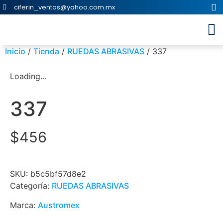
ciferin_ventas@yahoo.com.mx
Inicio
/
Tienda
/
RUEDAS ABRASIVAS
/ 337
Loading...
337
$
456
SKU:
b5c5bf57d8e2
Categoría:
RUEDAS ABRASIVAS
Marca:
Austromex