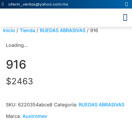
ciferin_ventas@yahoo.com.mx
Inicio
/
Tienda
/
RUEDAS ABRASIVAS
/ 916
Loading...
916
$
2463
SKU:
6220354abce8
Categoría:
RUEDAS ABRASIVAS
Marca:
Austromex