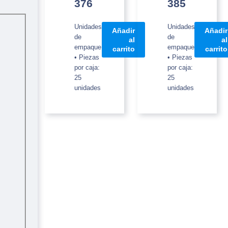
376
385
Unidades
Unidades
Añadir
Añadir
de
de
al
al
empaque
empaque
carrito
carrito
• Piezas
• Piezas
por caja:
por caja:
25
25
unidades
unidades