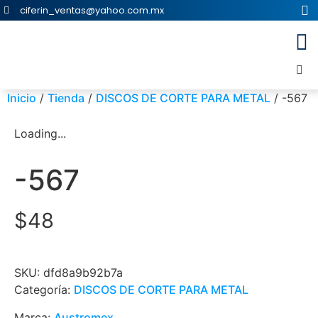
ciferin_ventas@yahoo.com.mx
Inicio
/
Tienda
/
DISCOS DE CORTE PARA METAL
/ -567
Loading...
-567
$
48
SKU:
dfd8a9b92b7a
Categoría:
DISCOS DE CORTE PARA METAL
Marca:
Austromex