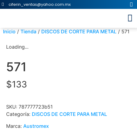
ciferin_ventas@yahoo.com.mx
Inicio
/
Tienda
/
DISCOS DE CORTE PARA METAL
/ 571
Loading...
571
$
133
SKU:
787777723b51
Categoría:
DISCOS DE CORTE PARA METAL
Marca:
Austromex