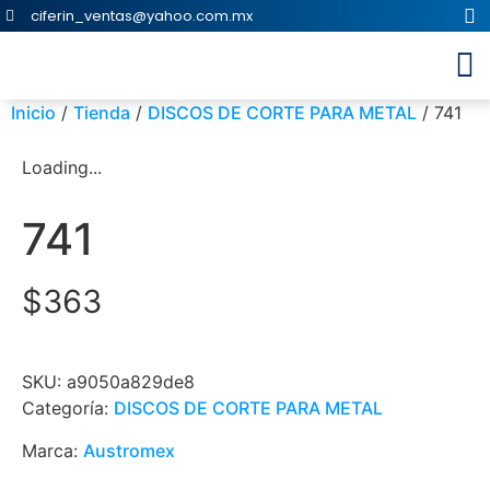
ciferin_ventas@yahoo.com.mx
Inicio
/
Tienda
/
DISCOS DE CORTE PARA METAL
/ 741
Loading...
741
$
363
SKU:
a9050a829de8
Categoría:
DISCOS DE CORTE PARA METAL
Marca:
Austromex