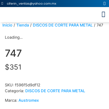
ciferin_ventas@yahoo.com.mx
Inicio
/
Tienda
/
DISCOS DE CORTE PARA METAL
/ 747
Loading...
747
$
351
SKU:
f596f5d9df12
Categoría:
DISCOS DE CORTE PARA METAL
Marca:
Austromex