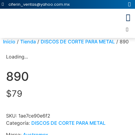
ciferin_ventas@yahoo.com.mx
Inicio
/
Tienda
/
DISCOS DE CORTE PARA METAL
/ 890
Loading...
890
$
79
SKU:
1ae7ce90e6f2
Categoría:
DISCOS DE CORTE PARA METAL
Marca:
Austromex