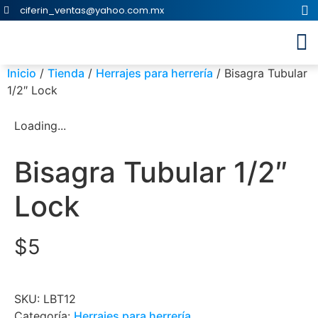
ciferin_ventas@yahoo.com.mx
Inicio
/
Tienda
/
Herrajes para herrería
/ Bisagra Tubular
1/2″ Lock
Loading...
Bisagra Tubular 1/2″
Lock
$
5
SKU:
LBT12
Categoría:
Herrajes para herrería